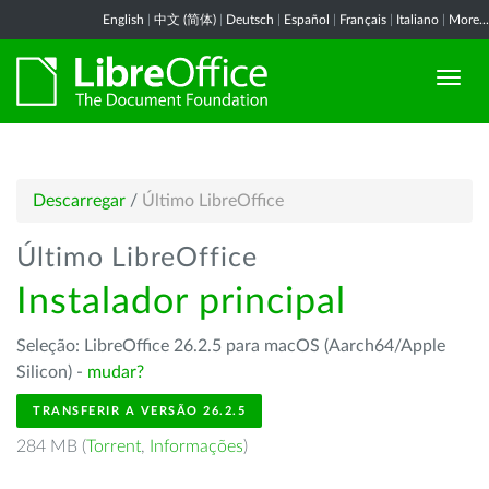
English
|
中文 (简体)
|
Deutsch
|
Español
|
Français
|
Italiano
|
More...
Descarregar
/
Último LibreOffice
Último LibreOffice
Instalador principal
Seleção: LibreOffice 26.2.5 para macOS (Aarch64/Apple
Silicon) -
mudar?
TRANSFERIR A VERSÃO 26.2.5
284 MB (
Torrent
,
Informações
)