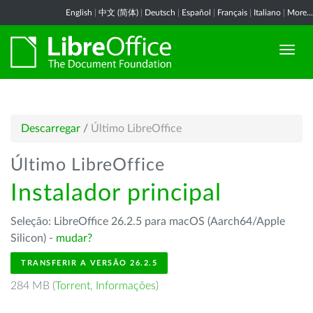
English
|
中文 (简体)
|
Deutsch
|
Español
|
Français
|
Italiano
|
More...
Descarregar
/
Último LibreOffice
Último LibreOffice
Instalador principal
Seleção: LibreOffice 26.2.5 para macOS (Aarch64/Apple
Silicon) -
mudar?
TRANSFERIR A VERSÃO 26.2.5
284 MB (
Torrent
,
Informações
)