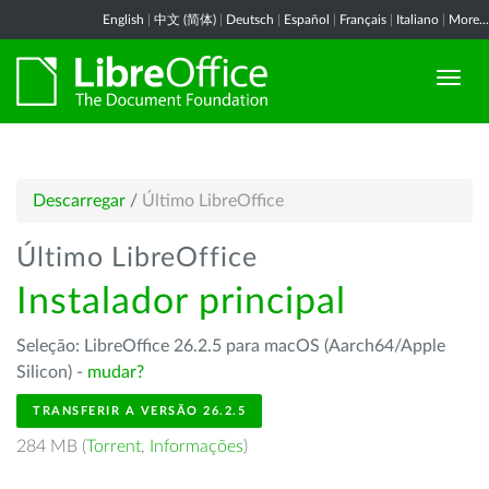
English
|
中文 (简体)
|
Deutsch
|
Español
|
Français
|
Italiano
|
More...
Descarregar
/
Último LibreOffice
Último LibreOffice
Instalador principal
Seleção: LibreOffice 26.2.5 para macOS (Aarch64/Apple
Silicon) -
mudar?
TRANSFERIR A VERSÃO 26.2.5
284 MB (
Torrent
,
Informações
)