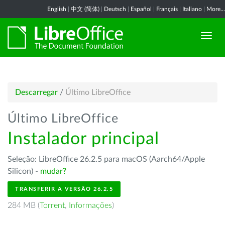
English
|
中文 (简体)
|
Deutsch
|
Español
|
Français
|
Italiano
|
More...
Descarregar
/
Último LibreOffice
Último LibreOffice
Instalador principal
Seleção: LibreOffice 26.2.5 para macOS (Aarch64/Apple
Silicon) -
mudar?
TRANSFERIR A VERSÃO 26.2.5
284 MB (
Torrent
,
Informações
)