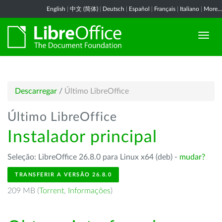
English
|
中文 (简体)
|
Deutsch
|
Español
|
Français
|
Italiano
|
More...
Descarregar
/
Último LibreOffice
Último LibreOffice
Instalador principal
Seleção: LibreOffice 26.8.0 para Linux x64 (deb) -
mudar?
TRANSFERIR A VERSÃO 26.8.0
209 MB (
Torrent
,
Informações
)