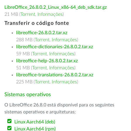
LibreOffice_26.8.0.2_Linux_x86-64_deb_sdk.tar.gz
21 MB (
Torrent
,
Informações
)
Transferir o código fonte
libreoffice-26.8.0.2.tar.xz
288 MB (
Torrent
,
Informações
)
libreoffice-dictionaries-26.8.0.2.tar.xz
59 MB (
Torrent
,
Informações
)
libreoffice-help-26.8.0.2.tar.xz
51 MB (
Torrent
,
Informações
)
libreoffice-translations-26.8.0.2.tar.xz
225 MB (
Torrent
,
Informações
)
Sistemas operativos
O LibreOffice 26.8.0 está disponível para os seguintes
sistemas operativos e arquiteturas:
Linux Aarch64 (deb)
Linux Aarch64 (rpm)