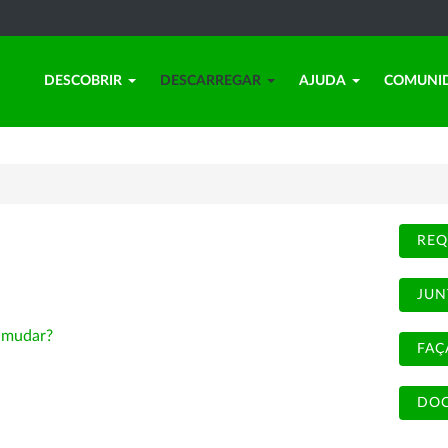
DESCOBRIR
DESCARREGAR
AJUDA
COMUNI
REQ
JUN
-
mudar?
FAÇ
DOC