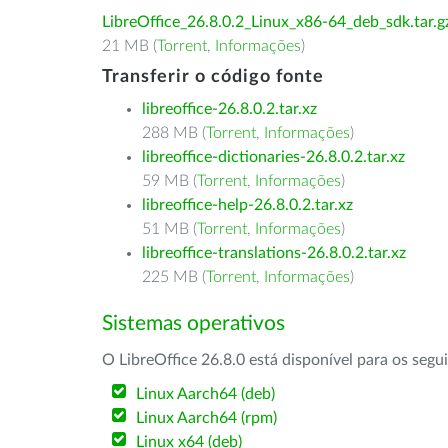
LibreOffice_26.8.0.2_Linux_x86-64_deb_sdk.tar.g
21 MB (
Torrent
,
Informações
)
Transferir o código fonte
libreoffice-26.8.0.2.tar.xz
288 MB (
Torrent
,
Informações
)
libreoffice-dictionaries-26.8.0.2.tar.xz
59 MB (
Torrent
,
Informações
)
libreoffice-help-26.8.0.2.tar.xz
51 MB (
Torrent
,
Informações
)
libreoffice-translations-26.8.0.2.tar.xz
225 MB (
Torrent
,
Informações
)
Sistemas operativos
O LibreOffice 26.8.0 está disponível para os segu
Linux Aarch64 (deb)
Linux Aarch64 (rpm)
Linux x64 (deb)