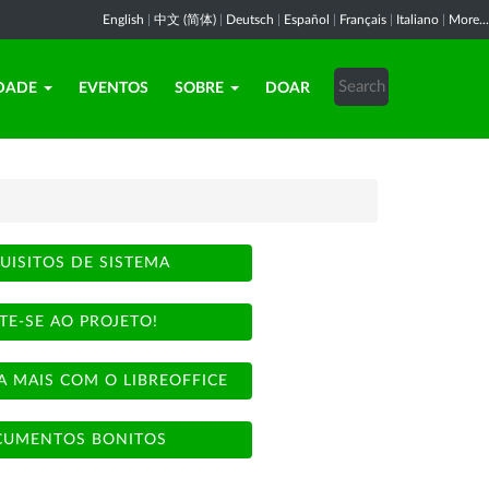
English
|
中文 (简体)
|
Deutsch
|
Español
|
Français
|
Italiano
|
More...
DADE
EVENTOS
SOBRE
DOAR
UISITOS DE SISTEMA
TE-SE AO PROJETO!
A MAIS COM O LIBREOFFICE
UMENTOS BONITOS