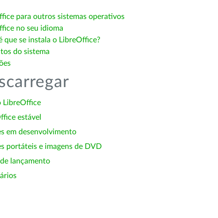
ffice para outros sistemas operativos
ffice no seu idioma
 que se instala o LibreOffice?
itos do sistema
ões
scarregar
 LibreOffice
ffice estável
es em desenvolvimento
s portáteis e imagens de DVD
 de lançamento
ários