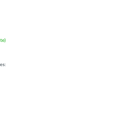
te)
ões
: