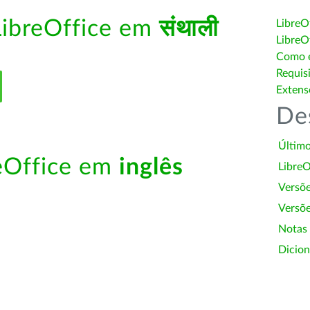
LibreOffice em
संथाली
LibreO
LibreO
Como é
Requis
Extens
De
Último
reOffice em
inglês
LibreO
Versõ
Versõe
Notas
Dicion