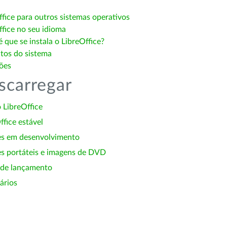
ffice para outros sistemas operativos
ffice no seu idioma
 que se instala o LibreOffice?
itos do sistema
ões
scarregar
 LibreOffice
ffice estável
es em desenvolvimento
s portáteis e imagens de DVD
 de lançamento
ários