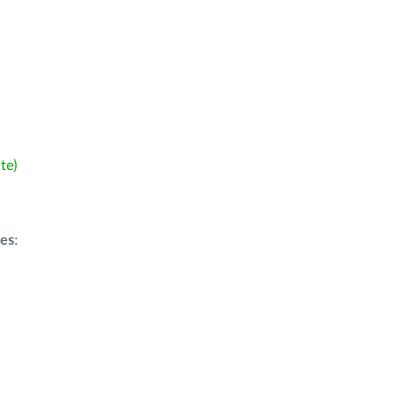
te)
ões
: