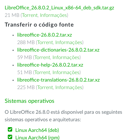
LibreOffice_26.8.0.2_Linux_x86-64_deb_sdk.tar.gz
21 MB (
Torrent
,
Informações
)
Transferir o código fonte
libreoffice-26.8.0.2.tar.xz
288 MB (
Torrent
,
Informações
)
libreoffice-dictionaries-26.8.0.2.tar.xz
59 MB (
Torrent
,
Informações
)
libreoffice-help-26.8.0.2.tar.xz
51 MB (
Torrent
,
Informações
)
libreoffice-translations-26.8.0.2.tar.xz
225 MB (
Torrent
,
Informações
)
Sistemas operativos
O LibreOffice 26.8.0 está disponível para os seguintes
sistemas operativos e arquiteturas:
Linux Aarch64 (deb)
Linux Aarch64 (rpm)