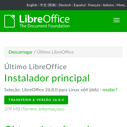
English
|
中文 (简体)
|
Deutsch
|
Español
|
Français
|
Italiano
|
More...
Descarregar
/
Último LibreOffice
Último LibreOffice
Instalador principal
Seleção: LibreOffice 26.8.0 para Linux x64 (deb) -
mudar?
TRANSFERIR A VERSÃO 26.8.0
209 MB (
Torrent
,
Informações
)