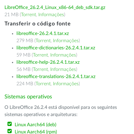
LibreOffice_26.2.4_Linux_x86-64_deb_sdk.tar.gz
21 MB (
Torrent
,
Informações
)
Transferir o código fonte
libreoffice-26.2.4.1.tar.xz
279 MB (
Torrent
,
Informações
)
libreoffice-dictionaries-26.2.4.1.tar.xz
59 MB (
Torrent
,
Informações
)
libreoffice-help-26.2.4.1.tar.xz
56 MB (
Torrent
,
Informações
)
libreoffice-translations-26.2.4.1.tar.xz
224 MB (
Torrent
,
Informações
)
Sistemas operativos
O LibreOffice 26.2.4 está disponível para os seguintes
sistemas operativos e arquiteturas:
Linux Aarch64 (deb)
Linux Aarch64 (rpm)