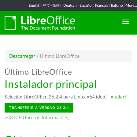
English
|
中文 (简体)
|
Deutsch
|
Español
|
Français
|
Italiano
|
More...
Descarregar
/
Último LibreOffice
Último LibreOffice
Instalador principal
Seleção: LibreOffice 26.2.4 para Linux x64 (deb) -
mudar?
TRANSFERIR A VERSÃO 26.2.4
208 MB (
Torrent
,
Informações
)