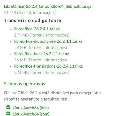
LibreOffice_26.2.4_Linux_x86-64_deb_sdk.tar.gz
21 MB (
Torrent
,
Informações
)
Transferir o código fonte
libreoffice-26.2.4.1.tar.xz
279 MB (
Torrent
,
Informações
)
libreoffice-dictionaries-26.2.4.1.tar.xz
59 MB (
Torrent
,
Informações
)
libreoffice-help-26.2.4.1.tar.xz
56 MB (
Torrent
,
Informações
)
libreoffice-translations-26.2.4.1.tar.xz
224 MB (
Torrent
,
Informações
)
Sistemas operativos
O LibreOffice 26.2.4 está disponível para os seguintes
sistemas operativos e arquiteturas:
Linux Aarch64 (deb)
Linux Aarch64 (rpm)