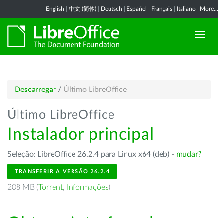
English
|
中文 (简体)
|
Deutsch
|
Español
|
Français
|
Italiano
|
More...
Descarregar
/
Último LibreOffice
Último LibreOffice
Instalador principal
Seleção: LibreOffice 26.2.4 para Linux x64 (deb) -
mudar?
TRANSFERIR A VERSÃO 26.2.4
208 MB (
Torrent
,
Informações
)