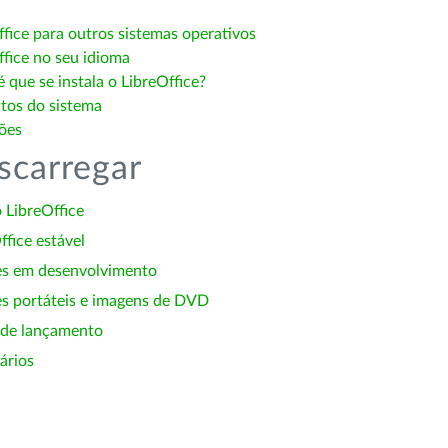
ffice para outros sistemas operativos
ffice no seu idioma
 que se instala o LibreOffice?
itos do sistema
ões
scarregar
 LibreOffice
ffice estável
es em desenvolvimento
s portáteis e imagens de DVD
 de lançamento
ários