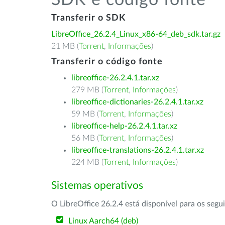
SDK e código fonte
Transferir o SDK
LibreOffice_26.2.4_Linux_x86-64_deb_sdk.tar.gz
21 MB (
Torrent
,
Informações
)
Transferir o código fonte
libreoffice-26.2.4.1.tar.xz
279 MB (
Torrent
,
Informações
)
libreoffice-dictionaries-26.2.4.1.tar.xz
59 MB (
Torrent
,
Informações
)
libreoffice-help-26.2.4.1.tar.xz
56 MB (
Torrent
,
Informações
)
libreoffice-translations-26.2.4.1.tar.xz
224 MB (
Torrent
,
Informações
)
Sistemas operativos
O LibreOffice 26.2.4 está disponível para os segu
Linux Aarch64 (deb)