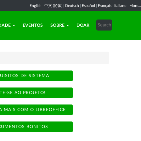
English
|
中文 (简体)
|
Deutsch
|
Español
|
Français
|
Italiano
|
More...
DADE
EVENTOS
SOBRE
DOAR
UISITOS DE SISTEMA
TE-SE AO PROJETO!
A MAIS COM O LIBREOFFICE
UMENTOS BONITOS