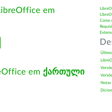
LibreOffice em
LibreO
LibreO
Como é
Requis
Extens
De
Último
LibreO
Versõ
reOffice em
ქართული
Versõe
Notas
Dicion