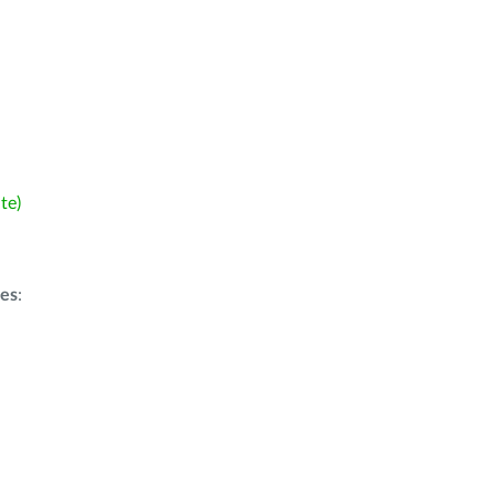
te)
ões
: