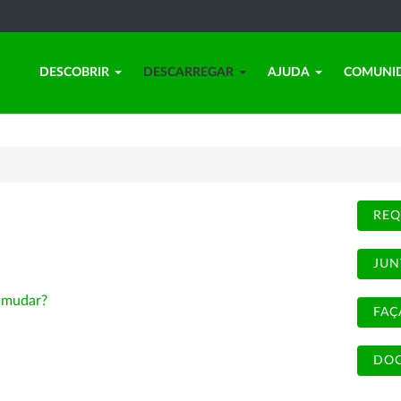
DESCOBRIR
DESCARREGAR
AJUDA
COMUNI
REQ
JUN
-
mudar?
FAÇ
DOC