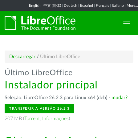
English
|
中文 (简体)
|
Deutsch
|
Español
|
Français
|
Italiano
|
More...
Descarregar
/
Último LibreOffice
Último LibreOffice
Instalador principal
Seleção: LibreOffice 26.2.3 para Linux x64 (deb) -
mudar?
TRANSFERIR A VERSÃO 26.2.3
207 MB (
Torrent
,
Informações
)