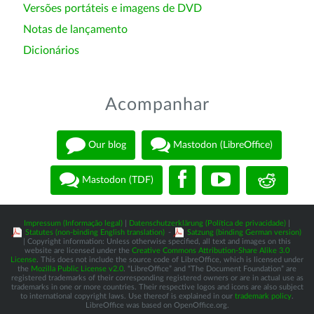
Versões portáteis e imagens de DVD
Notas de lançamento
Dicionários
Acompanhar
Our blog
Mastodon (LibreOffice)
Mastodon (TDF)
Impressum (Informação legal)
|
Datenschutzerklärung (Política de privacidade)
|
Statutes (non-binding English translation)
-
Satzung (binding German version)
| Copyright information: Unless otherwise specified, all text and images on this
website are licensed under the
Creative Commons Attribution-Share Alike 3.0
License
. This does not include the source code of LibreOffice, which is licensed under
the
Mozilla Public License v2.0
. “LibreOffice” and “The Document Foundation” are
registered trademarks of their corresponding registered owners or are in actual use as
trademarks in one or more countries. Their respective logos and icons are also subject
to international copyright laws. Use thereof is explained in our
trademark policy
.
LibreOffice was based on OpenOffice.org.