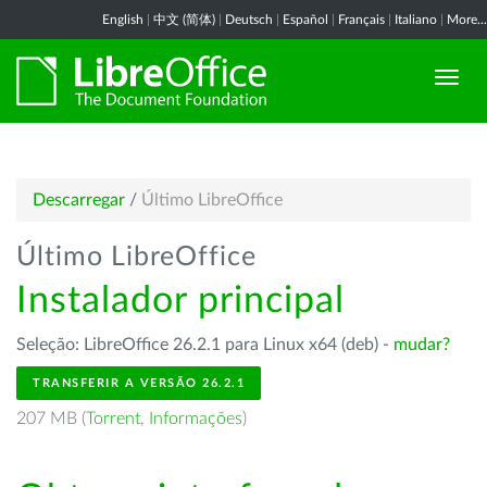
English
|
中文 (简体)
|
Deutsch
|
Español
|
Français
|
Italiano
|
More...
Descarregar
/
Último LibreOffice
Último LibreOffice
Instalador principal
Seleção: LibreOffice 26.2.1 para Linux x64 (deb) -
mudar?
TRANSFERIR A VERSÃO 26.2.1
207 MB (
Torrent
,
Informações
)