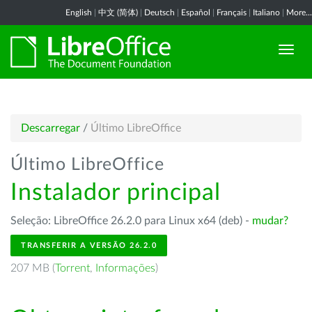
English
|
中文 (简体)
|
Deutsch
|
Español
|
Français
|
Italiano
|
More...
Descarregar
/
Último LibreOffice
Último LibreOffice
Instalador principal
Seleção: LibreOffice 26.2.0 para Linux x64 (deb) -
mudar?
TRANSFERIR A VERSÃO 26.2.0
207 MB (
Torrent
,
Informações
)