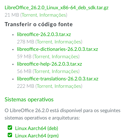
LibreOffice_26.2.0_Linux_x86-64_deb_sdk.tar.gz
21 MB (
Torrent
,
Informações
)
Transferir o código fonte
libreoffice-26.2.0.3.tar.xz
278 MB (
Torrent
,
Informações
)
libreoffice-dictionaries-26.2.0.3.tar.xz
59 MB (
Torrent
,
Informações
)
libreoffice-help-26.2.0.3.tar.xz
56 MB (
Torrent
,
Informações
)
libreoffice-translations-26.2.0.3.tar.xz
222 MB (
Torrent
,
Informações
)
Sistemas operativos
O LibreOffice 26.2.0 está disponível para os seguintes
sistemas operativos e arquiteturas:
Linux Aarch64 (deb)
Linux Aarch64 (rpm)