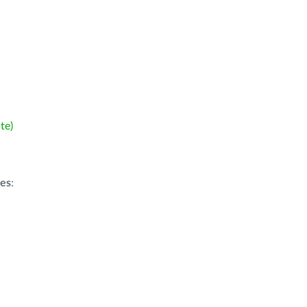
te)
ões
: