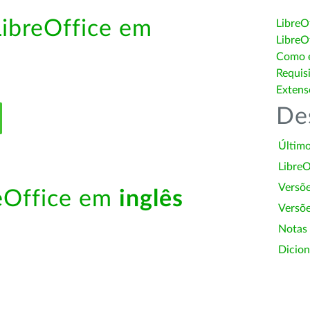
LibreOffice em
LibreO
LibreO
Como é
Requis
Extens
De
Último
LibreO
Versõ
reOffice em
inglês
Versõe
Notas
Dicion