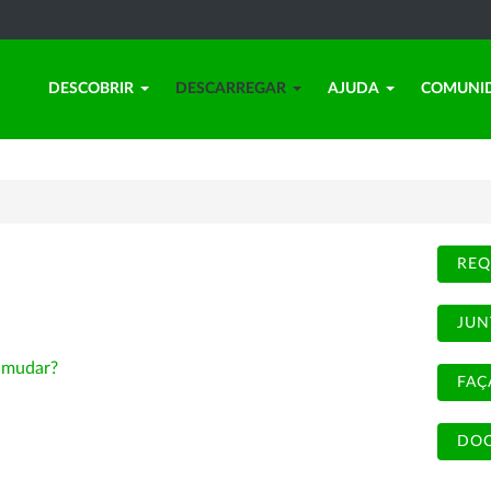
DESCOBRIR
DESCARREGAR
AJUDA
COMUNI
REQ
JUN
-
mudar?
FAÇ
DOC