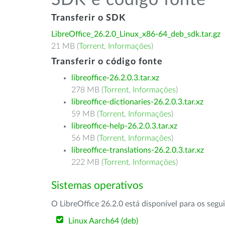
SDK e código fonte
Transferir o SDK
LibreOffice_26.2.0_Linux_x86-64_deb_sdk.tar.gz
21 MB (
Torrent
,
Informações
)
Transferir o código fonte
libreoffice-26.2.0.3.tar.xz
278 MB (
Torrent
,
Informações
)
libreoffice-dictionaries-26.2.0.3.tar.xz
59 MB (
Torrent
,
Informações
)
libreoffice-help-26.2.0.3.tar.xz
56 MB (
Torrent
,
Informações
)
libreoffice-translations-26.2.0.3.tar.xz
222 MB (
Torrent
,
Informações
)
Sistemas operativos
O LibreOffice 26.2.0 está disponível para os segu
Linux Aarch64 (deb)