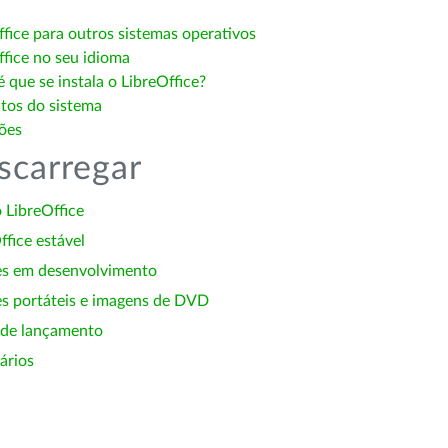
ffice para outros sistemas operativos
ffice no seu idioma
 que se instala o LibreOffice?
itos do sistema
ões
scarregar
 LibreOffice
ffice estável
es em desenvolvimento
s portáteis e imagens de DVD
 de lançamento
ários