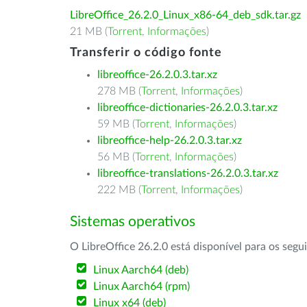
LibreOffice_26.2.0_Linux_x86-64_deb_sdk.tar.gz
21 MB (
Torrent
,
Informações
)
Transferir o código fonte
libreoffice-26.2.0.3.tar.xz
278 MB (
Torrent
,
Informações
)
libreoffice-dictionaries-26.2.0.3.tar.xz
59 MB (
Torrent
,
Informações
)
libreoffice-help-26.2.0.3.tar.xz
56 MB (
Torrent
,
Informações
)
libreoffice-translations-26.2.0.3.tar.xz
222 MB (
Torrent
,
Informações
)
Sistemas operativos
O LibreOffice 26.2.0 está disponível para os segu
Linux Aarch64 (deb)
Linux Aarch64 (rpm)
Linux x64 (deb)