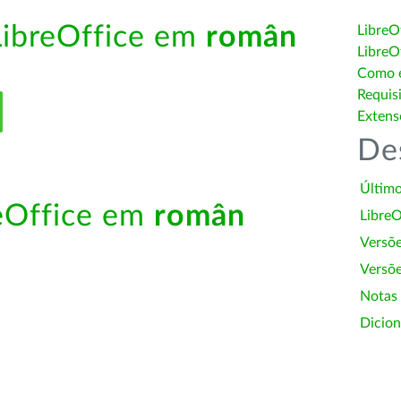
LibreOffice em
român
LibreO
LibreO
Como é
Requis
Extens
De
Último
reOffice em
român
LibreO
Versõ
Versõe
Notas
Dicion