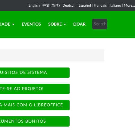
English
|
中文 (简体)
|
Deutsch
|
Español
|
Français
|
Italiano
|
More...
DADE
EVENTOS
SOBRE
DOAR
UISITOS DE SISTEMA
TE-SE AO PROJETO!
A MAIS COM O LIBREOFFICE
UMENTOS BONITOS