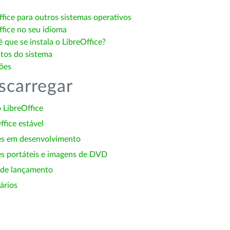
ffice para outros sistemas operativos
ffice no seu idioma
 que se instala o LibreOffice?
itos do sistema
ões
scarregar
 LibreOffice
ffice estável
es em desenvolvimento
s portáteis e imagens de DVD
 de lançamento
ários