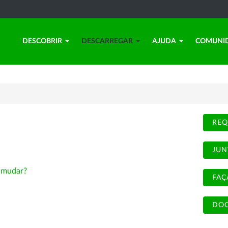
DESCOBRIR
DESCARREGAR
AJUDA
COMUNI
REQ
JUN
-
mudar?
FAÇ
DOC