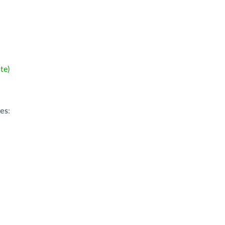
te)
ões
: