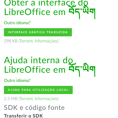
Obter a interface do
LibreOffice em
བོད་ཡིག
Outro idioma?
INTERFACE GRÁFICA TRADUZIDA
298 KB (
Torrent
,
Informações
)
Ajuda interna do
LibreOffice em
བོད་ཡིག
Outro idioma?
AJUDA PARA UTILIZAÇÃO LOCAL
2.5 MB (
Torrent
,
Informações
)
SDK e código fonte
Transferir o SDK