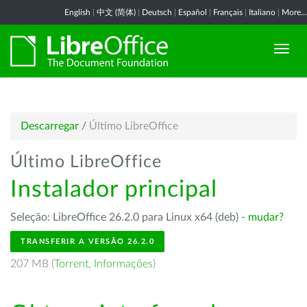
English
|
中文 (简体)
|
Deutsch
|
Español
|
Français
|
Italiano
|
More...
Descarregar
/
Último LibreOffice
Último LibreOffice
Instalador principal
Seleção: LibreOffice 26.2.0 para Linux x64 (deb) -
mudar?
TRANSFERIR A VERSÃO 26.2.0
207 MB (
Torrent
,
Informações
)