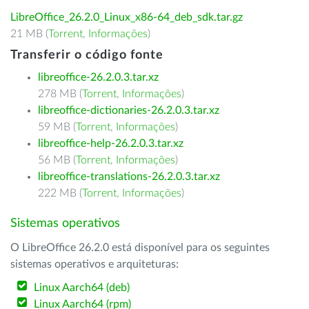
LibreOffice_26.2.0_Linux_x86-64_deb_sdk.tar.gz
21 MB (
Torrent
,
Informações
)
Transferir o código fonte
libreoffice-26.2.0.3.tar.xz
278 MB (
Torrent
,
Informações
)
libreoffice-dictionaries-26.2.0.3.tar.xz
59 MB (
Torrent
,
Informações
)
libreoffice-help-26.2.0.3.tar.xz
56 MB (
Torrent
,
Informações
)
libreoffice-translations-26.2.0.3.tar.xz
222 MB (
Torrent
,
Informações
)
Sistemas operativos
O LibreOffice 26.2.0 está disponível para os seguintes
sistemas operativos e arquiteturas:
Linux Aarch64 (deb)
Linux Aarch64 (rpm)