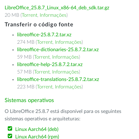
LibreOffice_25.8.7_Linux_x86-64_deb_sdk.tar.gz
20 MB (
Torrent
,
Informações
)
Transferir o código fonte
libreoffice-25.8.7.2.tar.xz
274 MB (
Torrent
,
Informações
)
libreoffice-dictionaries-25.8.7.2.tar.xz
59 MB (
Torrent
,
Informações
)
libreoffice-help-25.8.7.2.tar.xz
57 MB (
Torrent
,
Informações
)
libreoffice-translations-25.8.7.2.tar.xz
223 MB (
Torrent
,
Informações
)
Sistemas operativos
O LibreOffice 25.8.7 está disponível para os seguintes
sistemas operativos e arquiteturas:
Linux Aarch64 (deb)
Linux Aarch64 (rpm)