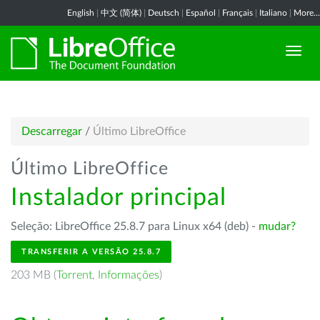
English
|
中文 (简体)
|
Deutsch
|
Español
|
Français
|
Italiano
|
More...
Descarregar
/
Último LibreOffice
Último LibreOffice
Instalador principal
Seleção: LibreOffice 25.8.7 para Linux x64 (deb) -
mudar?
TRANSFERIR A VERSÃO 25.8.7
203 MB (
Torrent
,
Informações
)