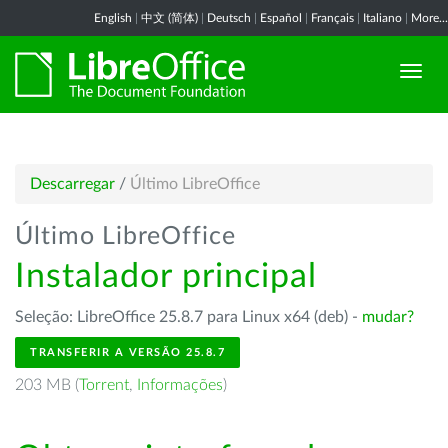
English
|
中文 (简体)
|
Deutsch
|
Español
|
Français
|
Italiano
|
More...
Descarregar
/
Último LibreOffice
Último LibreOffice
Instalador principal
Seleção: LibreOffice 25.8.7 para Linux x64 (deb) -
mudar?
TRANSFERIR A VERSÃO 25.8.7
203 MB (
Torrent
,
Informações
)