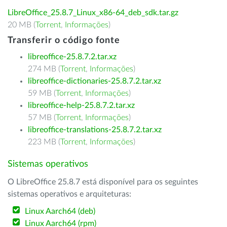
LibreOffice_25.8.7_Linux_x86-64_deb_sdk.tar.gz
20 MB (
Torrent
,
Informações
)
Transferir o código fonte
libreoffice-25.8.7.2.tar.xz
274 MB (
Torrent
,
Informações
)
libreoffice-dictionaries-25.8.7.2.tar.xz
59 MB (
Torrent
,
Informações
)
libreoffice-help-25.8.7.2.tar.xz
57 MB (
Torrent
,
Informações
)
libreoffice-translations-25.8.7.2.tar.xz
223 MB (
Torrent
,
Informações
)
Sistemas operativos
O LibreOffice 25.8.7 está disponível para os seguintes
sistemas operativos e arquiteturas:
Linux Aarch64 (deb)
Linux Aarch64 (rpm)