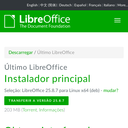
English
|
中文 (简体)
|
Deutsch
|
Español
|
Français
|
Italiano
|
More...
Descarregar
/
Último LibreOffice
Último LibreOffice
Instalador principal
Seleção: LibreOffice 25.8.7 para Linux x64 (deb) -
mudar?
TRANSFERIR A VERSÃO 25.8.7
203 MB (
Torrent
,
Informações
)