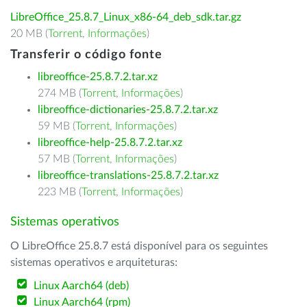
LibreOffice_25.8.7_Linux_x86-64_deb_sdk.tar.gz
20 MB (
Torrent
,
Informações
)
Transferir o código fonte
libreoffice-25.8.7.2.tar.xz
274 MB (
Torrent
,
Informações
)
libreoffice-dictionaries-25.8.7.2.tar.xz
59 MB (
Torrent
,
Informações
)
libreoffice-help-25.8.7.2.tar.xz
57 MB (
Torrent
,
Informações
)
libreoffice-translations-25.8.7.2.tar.xz
223 MB (
Torrent
,
Informações
)
Sistemas operativos
O LibreOffice 25.8.7 está disponível para os seguintes
sistemas operativos e arquiteturas:
Linux Aarch64 (deb)
Linux Aarch64 (rpm)