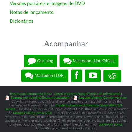
Versões portáteis e imagens de DVD
Notas de lançamento
Dicionários
Acompanhar
Our blog
Mastodon (LibreOffice)
Mastodon (TDF)
Impressum (Informação legal)
|
Datenschutzerklärung (Política de privacidade)
|
Statutes (non-binding English translation)
-
Satzung (binding German version)
| Copyright information: Unless otherwise specified, all text and images on this
website are licensed under the
Creative Commons Attribution-Share Alike 3.0
License
. This does not include the source code of LibreOffice, which is licensed under
the
Mozilla Public License v2.0
. “LibreOffice” and “The Document Foundation” are
registered trademarks of their corresponding registered owners or are in actual use as
trademarks in one or more countries. Their respective logos and icons are also subject
to international copyright laws. Use thereof is explained in our
trademark policy
.
LibreOffice was based on OpenOffice.org.