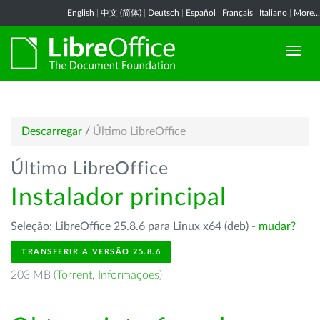
English
|
中文 (简体)
|
Deutsch
|
Español
|
Français
|
Italiano
|
More...
Descarregar
/
Último LibreOffice
Último LibreOffice
Instalador principal
Seleção: LibreOffice 25.8.6 para Linux x64 (deb) -
mudar?
TRANSFERIR A VERSÃO 25.8.6
203 MB (
Torrent
,
Informações
)