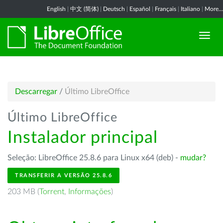
English
|
中文 (简体)
|
Deutsch
|
Español
|
Français
|
Italiano
|
More...
Descarregar
/
Último LibreOffice
Último LibreOffice
Instalador principal
Seleção: LibreOffice 25.8.6 para Linux x64 (deb) -
mudar?
TRANSFERIR A VERSÃO 25.8.6
203 MB (
Torrent
,
Informações
)