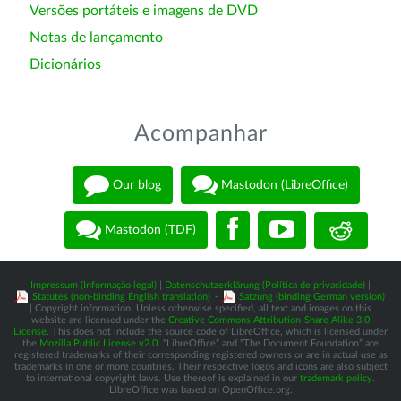
Versões portáteis e imagens de DVD
Notas de lançamento
Dicionários
Acompanhar
Our blog
Mastodon (LibreOffice)
Mastodon (TDF)
Impressum (Informação legal)
|
Datenschutzerklärung (Política de privacidade)
|
Statutes (non-binding English translation)
-
Satzung (binding German version)
| Copyright information: Unless otherwise specified, all text and images on this
website are licensed under the
Creative Commons Attribution-Share Alike 3.0
License
. This does not include the source code of LibreOffice, which is licensed under
the
Mozilla Public License v2.0
. “LibreOffice” and “The Document Foundation” are
registered trademarks of their corresponding registered owners or are in actual use as
trademarks in one or more countries. Their respective logos and icons are also subject
to international copyright laws. Use thereof is explained in our
trademark policy
.
LibreOffice was based on OpenOffice.org.