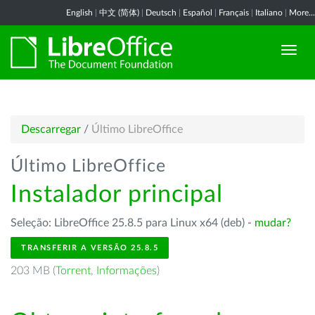
English
|
中文 (简体)
|
Deutsch
|
Español
|
Français
|
Italiano
|
More...
Descarregar
/
Último LibreOffice
Último LibreOffice
Instalador principal
Seleção: LibreOffice 25.8.5 para Linux x64 (deb) -
mudar?
TRANSFERIR A VERSÃO 25.8.5
203 MB (
Torrent
,
Informações
)