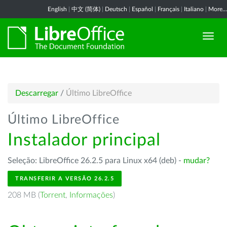
English
|
中文 (简体)
|
Deutsch
|
Español
|
Français
|
Italiano
|
More...
Descarregar
/
Último LibreOffice
Último LibreOffice
Instalador principal
Seleção: LibreOffice 26.2.5 para Linux x64 (deb) -
mudar?
TRANSFERIR A VERSÃO 26.2.5
208 MB (
Torrent
,
Informações
)