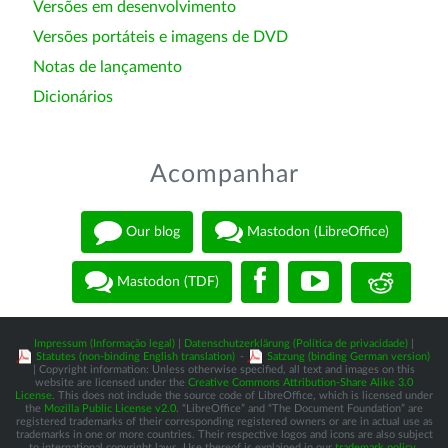
Versões em desenvolvimento
Versões portáteis e imagens de DVD
Notas de lançamento
Dicionários
Acompanhar
Our blog
Mastodon (LibreOffice)
Mastodon (TDF)
Impressum (Informação legal)
|
Datenschutzerklärung (Política de privacidade)
|
Statutes (non-binding English translation)
-
Satzung (binding German version)
| Copyright information: Unless otherwise specified, all text and images on this
website are licensed under the
Creative Commons Attribution-Share Alike 3.0
License
. This does not include the source code of LibreOffice, which is licensed under
the
Mozilla Public License v2.0
. “LibreOffice” and “The Document Foundation” are
registered trademarks of their corresponding registered owners or are in actual use as
trademarks in one or more countries. Their respective logos and icons are also subject
to international copyright laws. Use thereof is explained in our
trademark policy
.