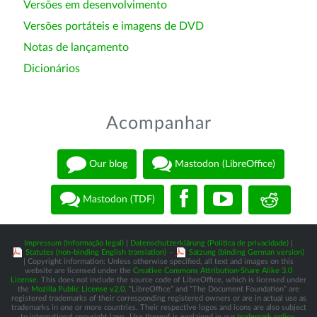
Versões em desenvolvimento
Versões portáteis e imagens de DVD
Notas de lançamento
Dicionários
Acompanhar
Our blog
Mastodon (LibreOffice)
Mastodon (TDF)
Impressum (Informação legal)
|
Datenschutzerklärung (Política de privacidade)
|
Statutes (non-binding English translation)
-
Satzung (binding German version)
| Copyright information: Unless otherwise specified, all text and images on this
website are licensed under the
Creative Commons Attribution-Share Alike 3.0
License
. This does not include the source code of LibreOffice, which is licensed under
the
Mozilla Public License v2.0
. “LibreOffice” and “The Document Foundation” are
registered trademarks of their corresponding registered owners or are in actual use as
trademarks in one or more countries. Their respective logos and icons are also subject
to international copyright laws. Use thereof is explained in our
trademark policy
.