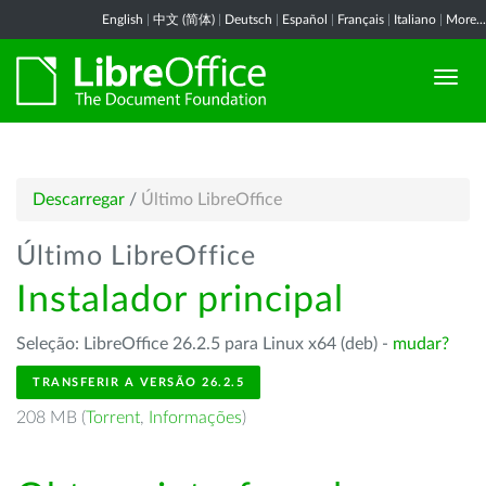
English
|
中文 (简体)
|
Deutsch
|
Español
|
Français
|
Italiano
|
More...
Descarregar
/
Último LibreOffice
Último LibreOffice
Instalador principal
Seleção: LibreOffice 26.2.5 para Linux x64 (deb) -
mudar?
TRANSFERIR A VERSÃO 26.2.5
208 MB (
Torrent
,
Informações
)