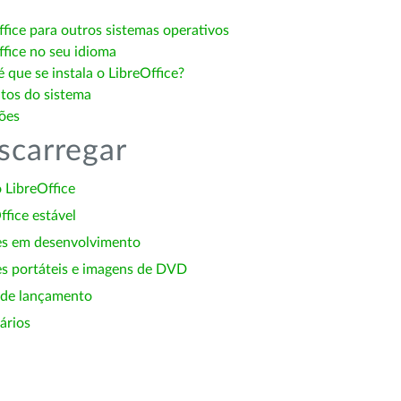
ffice para outros sistemas operativos
ffice no seu idioma
 que se instala o LibreOffice?
itos do sistema
ões
scarregar
 LibreOffice
ffice estável
es em desenvolvimento
s portáteis e imagens de DVD
 de lançamento
ários