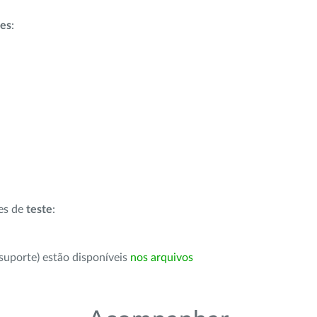
ões
:
ões de
teste
:
suporte) estão disponíveis
nos arquivos