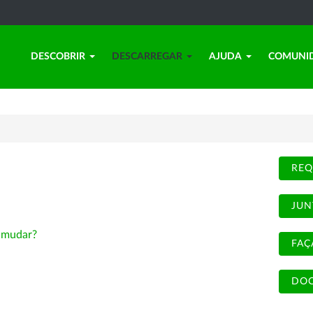
DESCOBRIR
DESCARREGAR
AJUDA
COMUNI
REQ
JUN
-
mudar?
FAÇ
DOC