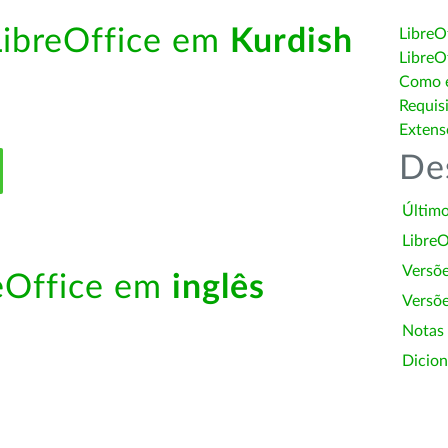
LibreOffice em
Kurdish
LibreO
LibreO
Como é
Requis
Extens
De
Último
LibreO
Versõ
reOffice em
inglês
Versõe
Notas
Dicion