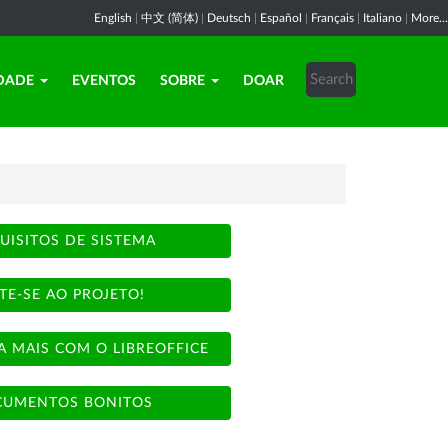
English
|
中文 (简体)
|
Deutsch
|
Español
|
Français
|
Italiano
|
More...
DADE
EVENTOS
SOBRE
DOAR
UISITOS DE SISTEMA
TE-SE AO PROJETO!
A MAIS COM O LIBREOFFICE
UMENTOS BONITOS