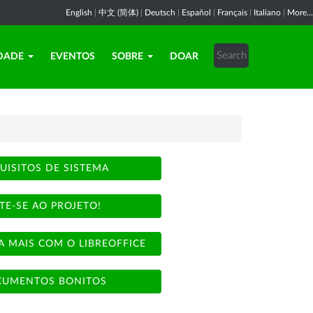
English
|
中文 (简体)
|
Deutsch
|
Español
|
Français
|
Italiano
|
More...
DADE
EVENTOS
SOBRE
DOAR
UISITOS DE SISTEMA
TE-SE AO PROJETO!
A MAIS COM O LIBREOFFICE
UMENTOS BONITOS