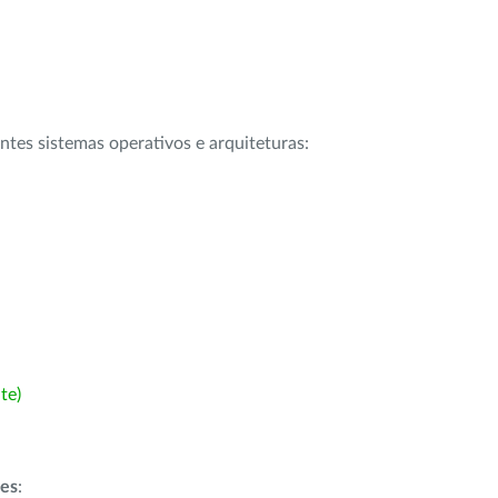
intes sistemas operativos e arquiteturas:
te)
ões
: