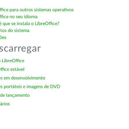
ffice para outros sistemas operativos
ffice no seu idioma
 que se instala o LibreOffice?
itos do sistema
ões
scarregar
 LibreOffice
ffice estável
es em desenvolvimento
s portáteis e imagens de DVD
 de lançamento
ários