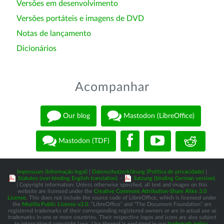
Versões em desenvolvimento
Versões portáteis e imagens de DVD
Notas de lançamento
Dicionários
Acompanhar
Our blog
Mastodon (LibreOffice)
Mastodon (TDF)
Impressum (Informação legal)
|
Datenschutzerklärung (Política de privacidade)
|
Statutes (non-binding English translation)
-
Satzung (binding German version)
| Copyright information: Unless otherwise specified, all text and images on this
website are licensed under the
Creative Commons Attribution-Share Alike 3.0
License
. This does not include the source code of LibreOffice, which is licensed under
the
Mozilla Public License v2.0
. “LibreOffice” and “The Document Foundation” are
registered trademarks of their corresponding registered owners or are in actual use as
trademarks in one or more countries. Their respective logos and icons are also subject
to international copyright laws. Use thereof is explained in our
trademark policy
.