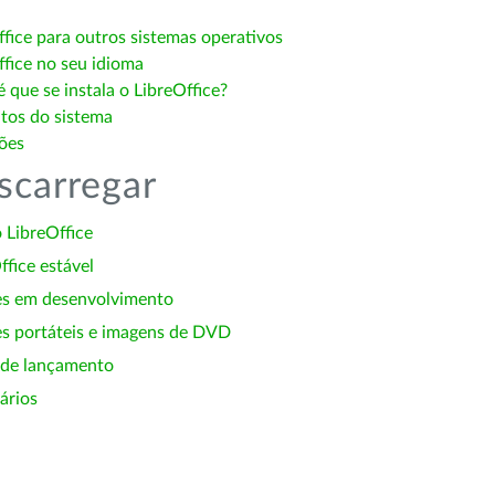
ffice para outros sistemas operativos
ffice no seu idioma
 que se instala o LibreOffice?
itos do sistema
ões
scarregar
 LibreOffice
ffice estável
es em desenvolvimento
s portáteis e imagens de DVD
 de lançamento
ários