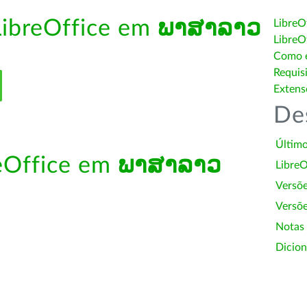
LibreOffice em
ພາສາລາວ
LibreO
LibreO
Como é
Requis
Extens
De
Último
reOffice em
ພາສາລາວ
LibreO
Versõ
Versõe
Notas
Dicion