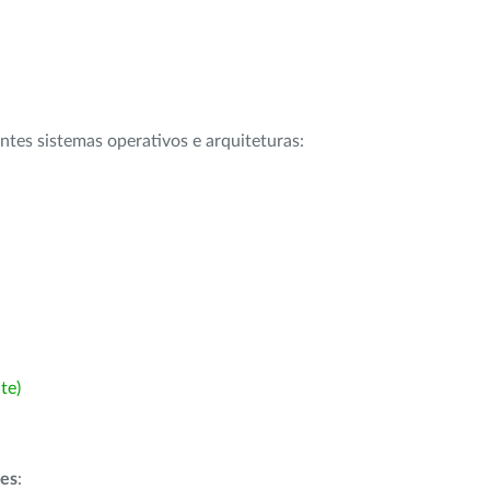
intes sistemas operativos e arquiteturas:
te)
ões
: