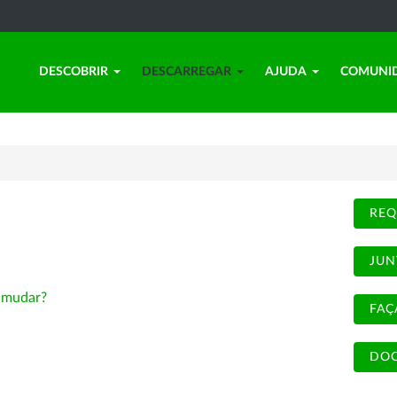
DESCOBRIR
DESCARREGAR
AJUDA
COMUNI
REQ
JUN
-
mudar?
FAÇ
DOC