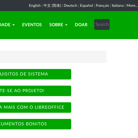
English
|
中文 (简体)
|
Deutsch
|
Español
|
Français
|
Italiano
|
More...
DADE
EVENTOS
SOBRE
DOAR
UISITOS DE SISTEMA
TE-SE AO PROJETO!
A MAIS COM O LIBREOFFICE
UMENTOS BONITOS