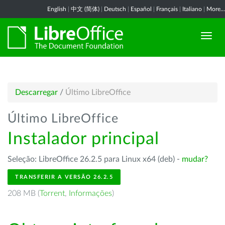
English
|
中文 (简体)
|
Deutsch
|
Español
|
Français
|
Italiano
|
More...
Descarregar
/
Último LibreOffice
Último LibreOffice
Instalador principal
Seleção: LibreOffice 26.2.5 para Linux x64 (deb) -
mudar?
TRANSFERIR A VERSÃO 26.2.5
208 MB (
Torrent
,
Informações
)