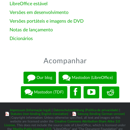
LibreOffice estável
Versões em desenvolvimento
Versões portáteis e imagens de DVD
Notas de lançamento
Dicionários
Acompanhar
Our blog
Mastodon (LibreOffice)
Mastodon (TDF)
Impressum (Informação legal)
|
Datenschutzerklärung (Política de privacidade)
|
Statutes (non-binding English translation)
-
Satzung (binding German version)
| Copyright information: Unless otherwise specified, all text and images on this
website are licensed under the
Creative Commons Attribution-Share Alike 3.0
License
. This does not include the source code of LibreOffice, which is licensed under
the
Mozilla Public License v2.0
. “LibreOffice” and “The Document Foundation” are