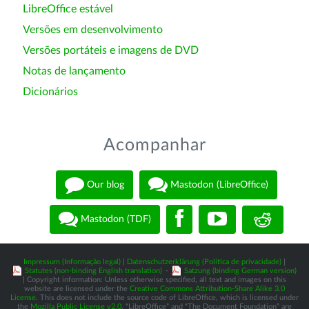
LibreOffice estável
Versões em desenvolvimento
Versões portáteis e imagens de DVD
Notas de lançamento
Dicionários
Acompanhar
Our blog
Mastodon (LibreOffice)
Mastodon (TDF)
Impressum (Informação legal)
|
Datenschutzerklärung (Política de privacidade)
|
Statutes (non-binding English translation)
-
Satzung (binding German version)
| Copyright information: Unless otherwise specified, all text and images on this
website are licensed under the
Creative Commons Attribution-Share Alike 3.0
License
. This does not include the source code of LibreOffice, which is licensed under
the
Mozilla Public License v2.0
. “LibreOffice” and “The Document Foundation” are