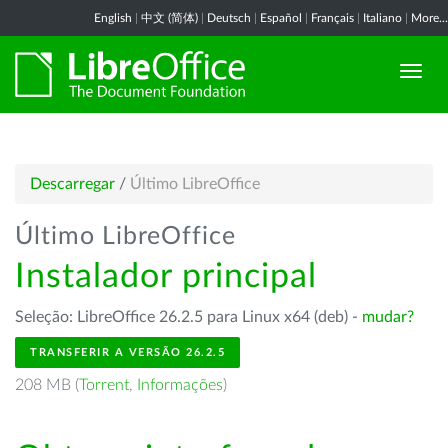
English
|
中文 (简体)
|
Deutsch
|
Español
|
Français
|
Italiano
|
More...
Descarregar
/
Último LibreOffice
Último LibreOffice
Instalador principal
Seleção: LibreOffice 26.2.5 para Linux x64 (deb) -
mudar?
TRANSFERIR A VERSÃO 26.2.5
208 MB (
Torrent
,
Informações
)