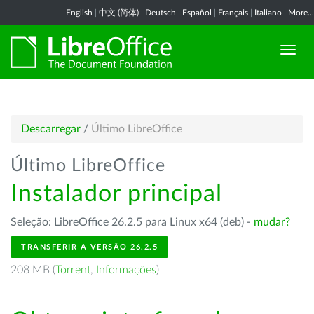
English
|
中文 (简体)
|
Deutsch
|
Español
|
Français
|
Italiano
|
More...
Descarregar
/
Último LibreOffice
Último LibreOffice
Instalador principal
Seleção: LibreOffice 26.2.5 para Linux x64 (deb) -
mudar?
TRANSFERIR A VERSÃO 26.2.5
208 MB (
Torrent
,
Informações
)