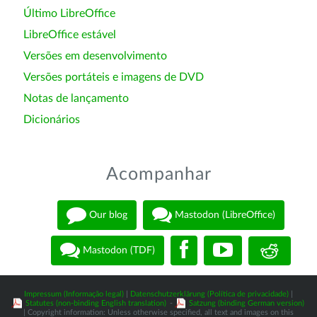
Último LibreOffice
LibreOffice estável
Versões em desenvolvimento
Versões portáteis e imagens de DVD
Notas de lançamento
Dicionários
Acompanhar
Our blog
Mastodon (LibreOffice)
Mastodon (TDF)
Impressum (Informação legal)
|
Datenschutzerklärung (Política de privacidade)
|
Statutes (non-binding English translation)
-
Satzung (binding German version)
| Copyright information: Unless otherwise specified, all text and images on this