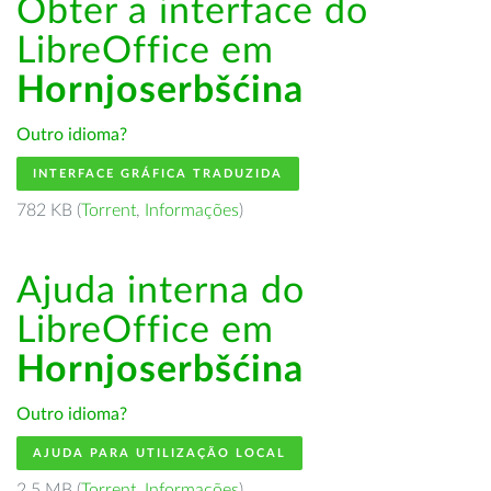
Obter a interface do
LibreOffice em
Hornjoserbšćina
Outro idioma?
INTERFACE GRÁFICA TRADUZIDA
782 KB (
Torrent
,
Informações
)
Ajuda interna do
LibreOffice em
Hornjoserbšćina
Outro idioma?
AJUDA PARA UTILIZAÇÃO LOCAL
2.5 MB (
Torrent
,
Informações
)