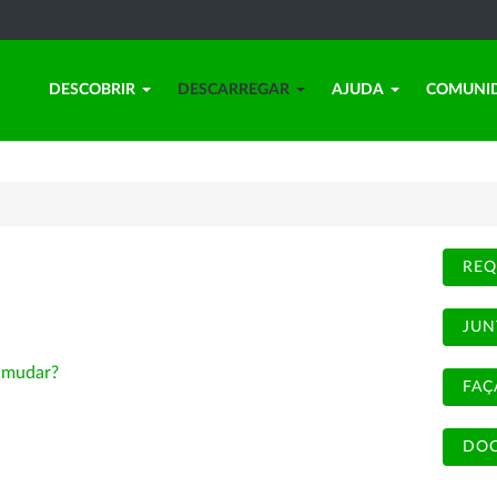
DESCOBRIR
DESCARREGAR
AJUDA
COMUNI
REQ
JUN
-
mudar?
FAÇ
DOC