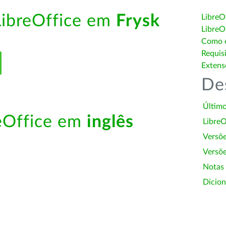
LibreOffice em
Frysk
LibreO
LibreO
Como é
Requis
Extens
De
Último
reOffice em
inglês
LibreO
Versõ
Versõe
Notas
Dicion