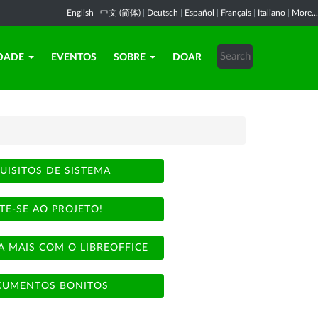
English
|
中文 (简体)
|
Deutsch
|
Español
|
Français
|
Italiano
|
More...
DADE
EVENTOS
SOBRE
DOAR
UISITOS DE SISTEMA
TE-SE AO PROJETO!
A MAIS COM O LIBREOFFICE
UMENTOS BONITOS