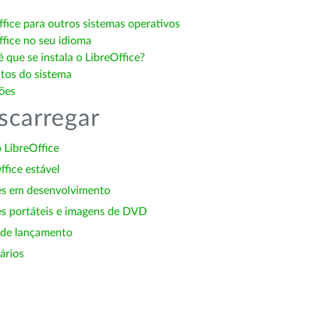
ffice para outros sistemas operativos
ffice no seu idioma
 que se instala o LibreOffice?
itos do sistema
ões
scarregar
 LibreOffice
ffice estável
es em desenvolvimento
s portáteis e imagens de DVD
 de lançamento
ários