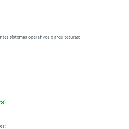
intes sistemas operativos e arquiteturas:
te)
ões
: