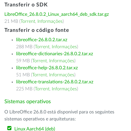
Transferir o SDK
LibreOffice_26.8.0.2_Linux_aarch64_deb_sdk.tar.gz
21 MB (
Torrent
,
Informações
)
Transferir o código fonte
libreoffice-26.8.0.2.tar.xz
288 MB (
Torrent
,
Informações
)
libreoffice-dictionaries-26.8.0.2.tar.xz
59 MB (
Torrent
,
Informações
)
libreoffice-help-26.8.0.2.tar.xz
51 MB (
Torrent
,
Informações
)
libreoffice-translations-26.8.0.2.tar.xz
225 MB (
Torrent
,
Informações
)
Sistemas operativos
O LibreOffice 26.8.0 está disponível para os seguintes
sistemas operativos e arquiteturas:
Linux Aarch64 (deb)