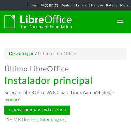
English
|
中文 (简体)
|
Deutsch
|
Español
|
Français
|
Italiano
|
More...
Descarregar
/
Último LibreOffice
Último LibreOffice
Instalador principal
Seleção: LibreOffice 26.8.0 para Linux Aarch64 (deb) -
mudar?
TRANSFERIR A VERSÃO 26.8.0
198 MB (
Torrent
,
Informações
)