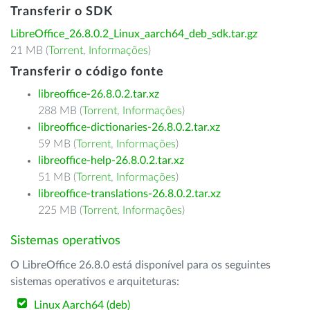
Transferir o SDK
LibreOffice_26.8.0.2_Linux_aarch64_deb_sdk.tar.gz
21 MB (
Torrent
,
Informações
)
Transferir o código fonte
libreoffice-26.8.0.2.tar.xz
288 MB (
Torrent
,
Informações
)
libreoffice-dictionaries-26.8.0.2.tar.xz
59 MB (
Torrent
,
Informações
)
libreoffice-help-26.8.0.2.tar.xz
51 MB (
Torrent
,
Informações
)
libreoffice-translations-26.8.0.2.tar.xz
225 MB (
Torrent
,
Informações
)
Sistemas operativos
O LibreOffice 26.8.0 está disponível para os seguintes
sistemas operativos e arquiteturas:
Linux Aarch64 (deb)