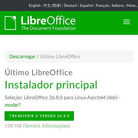
English
|
中文 (简体)
|
Deutsch
|
Español
|
Français
|
Italiano
|
More...
Descarregar
/
Último LibreOffice
Último LibreOffice
Instalador principal
Seleção: LibreOffice 26.8.0 para Linux Aarch64 (deb) -
mudar?
TRANSFERIR A VERSÃO 26.8.0
198 MB (
Torrent
,
Informações
)