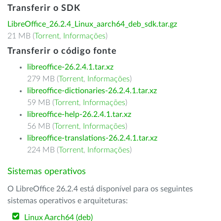
Transferir o SDK
LibreOffice_26.2.4_Linux_aarch64_deb_sdk.tar.gz
21 MB (
Torrent
,
Informações
)
Transferir o código fonte
libreoffice-26.2.4.1.tar.xz
279 MB (
Torrent
,
Informações
)
libreoffice-dictionaries-26.2.4.1.tar.xz
59 MB (
Torrent
,
Informações
)
libreoffice-help-26.2.4.1.tar.xz
56 MB (
Torrent
,
Informações
)
libreoffice-translations-26.2.4.1.tar.xz
224 MB (
Torrent
,
Informações
)
Sistemas operativos
O LibreOffice 26.2.4 está disponível para os seguintes
sistemas operativos e arquiteturas:
Linux Aarch64 (deb)