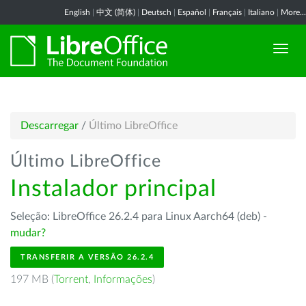
English
|
中文 (简体)
|
Deutsch
|
Español
|
Français
|
Italiano
|
More...
Descarregar
/
Último LibreOffice
Último LibreOffice
Instalador principal
Seleção: LibreOffice 26.2.4 para Linux Aarch64 (deb) -
mudar?
TRANSFERIR A VERSÃO 26.2.4
197 MB (
Torrent
,
Informações
)