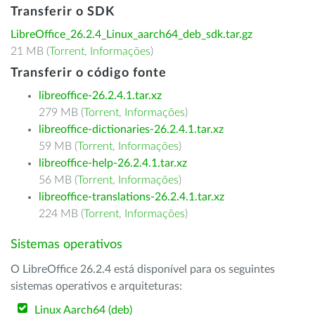
Transferir o SDK
LibreOffice_26.2.4_Linux_aarch64_deb_sdk.tar.gz
21 MB (
Torrent
,
Informações
)
Transferir o código fonte
libreoffice-26.2.4.1.tar.xz
279 MB (
Torrent
,
Informações
)
libreoffice-dictionaries-26.2.4.1.tar.xz
59 MB (
Torrent
,
Informações
)
libreoffice-help-26.2.4.1.tar.xz
56 MB (
Torrent
,
Informações
)
libreoffice-translations-26.2.4.1.tar.xz
224 MB (
Torrent
,
Informações
)
Sistemas operativos
O LibreOffice 26.2.4 está disponível para os seguintes
sistemas operativos e arquiteturas:
Linux Aarch64 (deb)