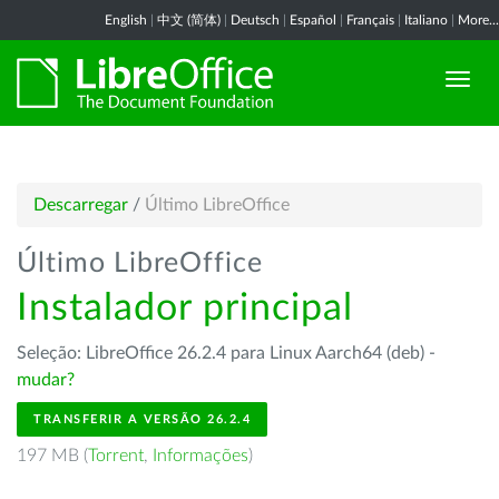
English
|
中文 (简体)
|
Deutsch
|
Español
|
Français
|
Italiano
|
More...
Descarregar
/
Último LibreOffice
Último LibreOffice
Instalador principal
Seleção: LibreOffice 26.2.4 para Linux Aarch64 (deb) -
mudar?
TRANSFERIR A VERSÃO 26.2.4
197 MB (
Torrent
,
Informações
)