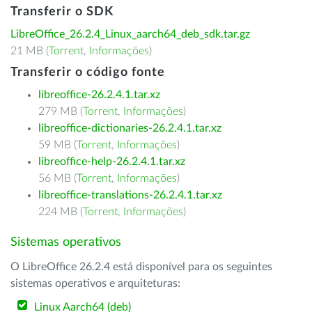
Transferir o SDK
LibreOffice_26.2.4_Linux_aarch64_deb_sdk.tar.gz
21 MB (
Torrent
,
Informações
)
Transferir o código fonte
libreoffice-26.2.4.1.tar.xz
279 MB (
Torrent
,
Informações
)
libreoffice-dictionaries-26.2.4.1.tar.xz
59 MB (
Torrent
,
Informações
)
libreoffice-help-26.2.4.1.tar.xz
56 MB (
Torrent
,
Informações
)
libreoffice-translations-26.2.4.1.tar.xz
224 MB (
Torrent
,
Informações
)
Sistemas operativos
O LibreOffice 26.2.4 está disponível para os seguintes
sistemas operativos e arquiteturas:
Linux Aarch64 (deb)