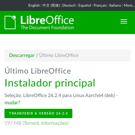
English
|
中文 (简体)
|
Deutsch
|
Español
|
Français
|
Italiano
|
More...
Descarregar
/
Último LibreOffice
Último LibreOffice
Instalador principal
Seleção: LibreOffice 26.2.4 para Linux Aarch64 (deb) -
mudar?
TRANSFERIR A VERSÃO 26.2.4
197 MB (
Torrent
,
Informações
)