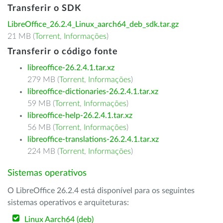
Transferir o SDK
LibreOffice_26.2.4_Linux_aarch64_deb_sdk.tar.gz
21 MB (
Torrent
,
Informações
)
Transferir o código fonte
libreoffice-26.2.4.1.tar.xz
279 MB (
Torrent
,
Informações
)
libreoffice-dictionaries-26.2.4.1.tar.xz
59 MB (
Torrent
,
Informações
)
libreoffice-help-26.2.4.1.tar.xz
56 MB (
Torrent
,
Informações
)
libreoffice-translations-26.2.4.1.tar.xz
224 MB (
Torrent
,
Informações
)
Sistemas operativos
O LibreOffice 26.2.4 está disponível para os seguintes
sistemas operativos e arquiteturas:
Linux Aarch64 (deb)