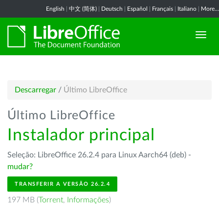
English
|
中文 (简体)
|
Deutsch
|
Español
|
Français
|
Italiano
|
More...
Descarregar
/
Último LibreOffice
Último LibreOffice
Instalador principal
Seleção: LibreOffice 26.2.4 para Linux Aarch64 (deb) -
mudar?
TRANSFERIR A VERSÃO 26.2.4
197 MB (
Torrent
,
Informações
)