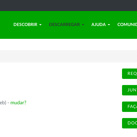
DESCOBRIR
DESCARREGAR
AJUDA
COMUNI
REQ
JUN
eb) -
mudar?
FAÇ
DOC