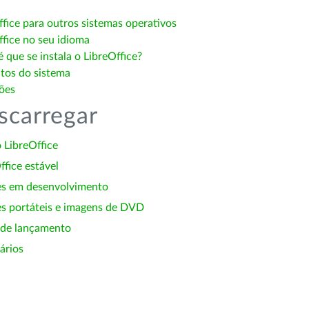
ffice para outros sistemas operativos
ffice no seu idioma
 que se instala o LibreOffice?
itos do sistema
ões
scarregar
 LibreOffice
ffice estável
es em desenvolvimento
s portáteis e imagens de DVD
 de lançamento
ários