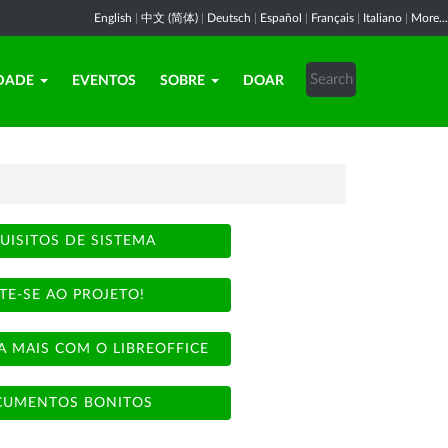
English
|
中文 (简体)
|
Deutsch
|
Español
|
Français
|
Italiano
|
More...
DADE
EVENTOS
SOBRE
DOAR
UISITOS DE SISTEMA
TE-SE AO PROJETO!
A MAIS COM O LIBREOFFICE
UMENTOS BONITOS