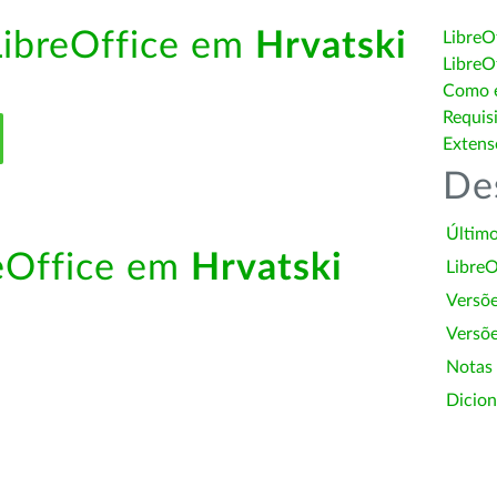
LibreOffice em
Hrvatski
LibreO
LibreO
Como é
Requis
Extens
De
Último
reOffice em
Hrvatski
LibreO
Versõ
Versõe
Notas
Dicion