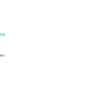
te)
ões
: