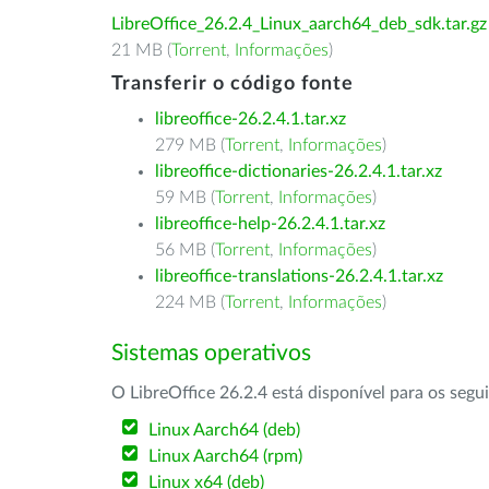
LibreOffice_26.2.4_Linux_aarch64_deb_sdk.tar.gz
21 MB (
Torrent
,
Informações
)
Transferir o código fonte
libreoffice-26.2.4.1.tar.xz
279 MB (
Torrent
,
Informações
)
libreoffice-dictionaries-26.2.4.1.tar.xz
59 MB (
Torrent
,
Informações
)
libreoffice-help-26.2.4.1.tar.xz
56 MB (
Torrent
,
Informações
)
libreoffice-translations-26.2.4.1.tar.xz
224 MB (
Torrent
,
Informações
)
Sistemas operativos
O LibreOffice 26.2.4 está disponível para os segu
Linux Aarch64 (deb)
Linux Aarch64 (rpm)
Linux x64 (deb)