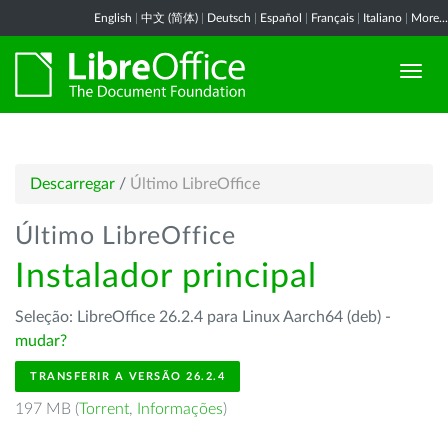
English
|
中文 (简体)
|
Deutsch
|
Español
|
Français
|
Italiano
|
More...
Descarregar
/
Último LibreOffice
Último LibreOffice
Instalador principal
Seleção: LibreOffice 26.2.4 para Linux Aarch64 (deb) -
mudar?
TRANSFERIR A VERSÃO 26.2.4
197 MB (
Torrent
,
Informações
)