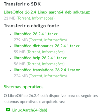
Transferir o SDK
LibreOffice_26.2.4_Linux_aarch64_deb_sdk.tar.gz
21 MB (
Torrent
,
Informações
)
Transferir o código fonte
libreoffice-26.2.4.1.tar.xz
279 MB (
Torrent
,
Informações
)
libreoffice-dictionaries-26.2.4.1.tar.xz
59 MB (
Torrent
,
Informações
)
libreoffice-help-26.2.4.1.tar.xz
56 MB (
Torrent
,
Informações
)
libreoffice-translations-26.2.4.1.tar.xz
224 MB (
Torrent
,
Informações
)
Sistemas operativos
O LibreOffice 26.2.4 está disponível para os seguintes
sistemas operativos e arquiteturas:
Linux Aarch64 (deb)