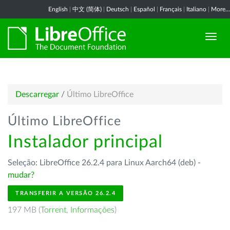
English
|
中文 (简体)
|
Deutsch
|
Español
|
Français
|
Italiano
|
More...
Descarregar
/
Último LibreOffice
Último LibreOffice
Instalador principal
Seleção: LibreOffice 26.2.4 para Linux Aarch64 (deb) -
mudar?
TRANSFERIR A VERSÃO 26.2.4
197 MB (
Torrent
,
Informações
)