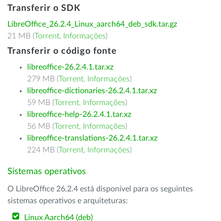
Transferir o SDK
LibreOffice_26.2.4_Linux_aarch64_deb_sdk.tar.gz
21 MB (
Torrent
,
Informações
)
Transferir o código fonte
libreoffice-26.2.4.1.tar.xz
279 MB (
Torrent
,
Informações
)
libreoffice-dictionaries-26.2.4.1.tar.xz
59 MB (
Torrent
,
Informações
)
libreoffice-help-26.2.4.1.tar.xz
56 MB (
Torrent
,
Informações
)
libreoffice-translations-26.2.4.1.tar.xz
224 MB (
Torrent
,
Informações
)
Sistemas operativos
O LibreOffice 26.2.4 está disponível para os seguintes
sistemas operativos e arquiteturas:
Linux Aarch64 (deb)