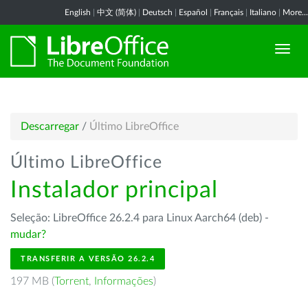
English
|
中文 (简体)
|
Deutsch
|
Español
|
Français
|
Italiano
|
More...
Descarregar
/
Último LibreOffice
Último LibreOffice
Instalador principal
Seleção: LibreOffice 26.2.4 para Linux Aarch64 (deb) -
mudar?
TRANSFERIR A VERSÃO 26.2.4
197 MB (
Torrent
,
Informações
)