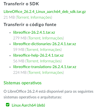
Transferir o SDK
LibreOffice_26.2.4_Linux_aarch64_deb_sdk.tar.gz
21 MB (
Torrent
,
Informações
)
Transferir o código fonte
libreoffice-26.2.4.1.tar.xz
279 MB (
Torrent
,
Informações
)
libreoffice-dictionaries-26.2.4.1.tar.xz
59 MB (
Torrent
,
Informações
)
libreoffice-help-26.2.4.1.tar.xz
56 MB (
Torrent
,
Informações
)
libreoffice-translations-26.2.4.1.tar.xz
224 MB (
Torrent
,
Informações
)
Sistemas operativos
O LibreOffice 26.2.4 está disponível para os seguintes
sistemas operativos e arquiteturas:
Linux Aarch64 (deb)