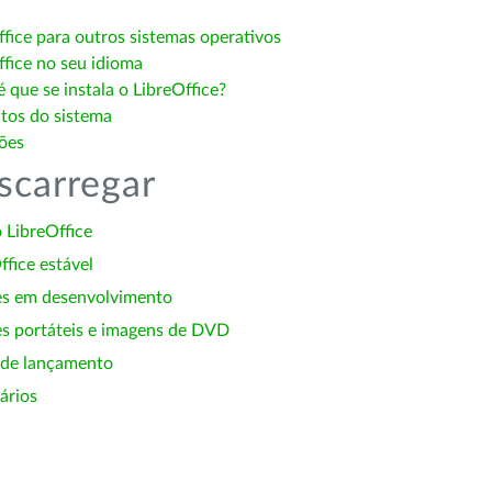
ffice para outros sistemas operativos
ffice no seu idioma
 que se instala o LibreOffice?
itos do sistema
ões
scarregar
 LibreOffice
ffice estável
es em desenvolvimento
s portáteis e imagens de DVD
 de lançamento
ários