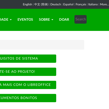
English
|
中文 (简体)
|
Deutsch
|
Español
|
Français
|
Italiano
|
More...
DADE
EVENTOS
SOBRE
DOAR
UISITOS DE SISTEMA
TE-SE AO PROJETO!
A MAIS COM O LIBREOFFICE
UMENTOS BONITOS