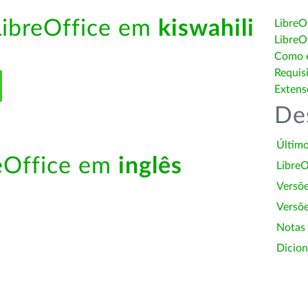
LibreOffice em
kiswahili
LibreO
LibreO
Como é
Requis
Extens
De
Último
reOffice em
inglês
LibreO
Versõ
Versõe
Notas
Dicion