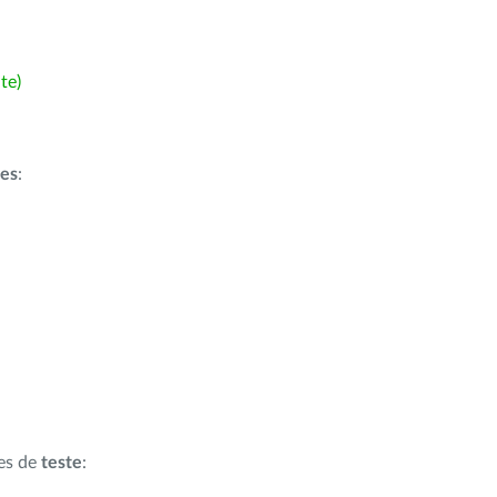
te)
ões
:
ões de
teste
: