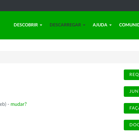
DESCOBRIR
DESCARREGAR
AJUDA
COMUNI
REQ
JUN
eb) -
mudar?
FAÇ
DOC