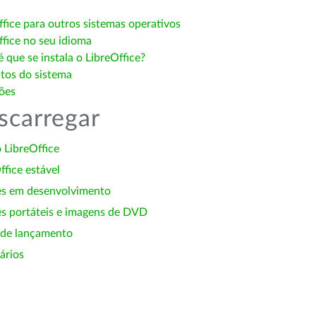
ffice para outros sistemas operativos
ffice no seu idioma
 que se instala o LibreOffice?
itos do sistema
ões
scarregar
 LibreOffice
ffice estável
es em desenvolvimento
s portáteis e imagens de DVD
 de lançamento
ários