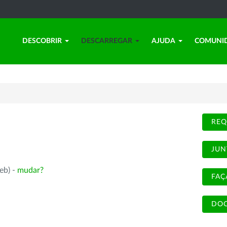
DESCOBRIR
DESCARREGAR
AJUDA
COMUNI
REQ
JUN
eb) -
mudar?
FAÇ
DOC