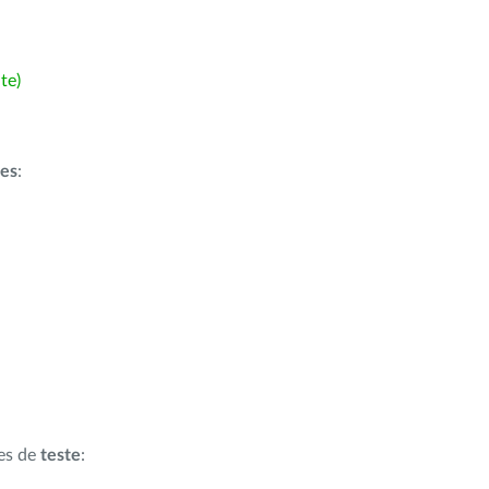
te)
ões
:
ões de
teste
: