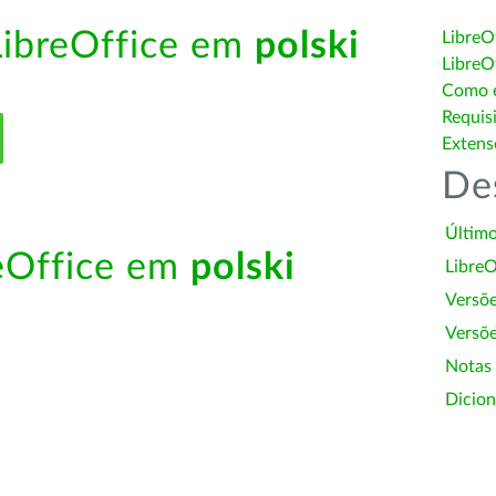
LibreOffice em
polski
LibreO
LibreO
Como é
Requis
Extens
De
Último
reOffice em
polski
LibreO
Versõ
Versõe
Notas
Dicion