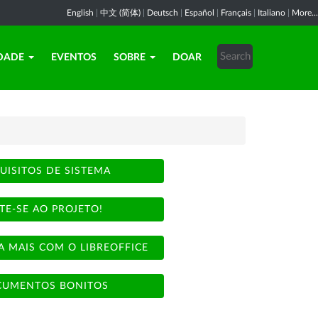
English
|
中文 (简体)
|
Deutsch
|
Español
|
Français
|
Italiano
|
More...
DADE
EVENTOS
SOBRE
DOAR
UISITOS DE SISTEMA
TE-SE AO PROJETO!
A MAIS COM O LIBREOFFICE
UMENTOS BONITOS