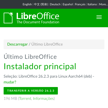
English
|
中文 (简体)
|
Deutsch
|
Español
|
Français
|
Italiano
|
More...
Descarregar
/
Último LibreOffice
Último LibreOffice
Instalador principal
Seleção: LibreOffice 26.2.3 para Linux Aarch64 (deb) -
mudar?
TRANSFERIR A VERSÃO 26.2.3
196 MB (
Torrent
,
Informações
)