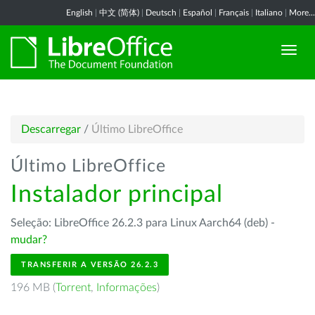
English
|
中文 (简体)
|
Deutsch
|
Español
|
Français
|
Italiano
|
More...
Descarregar
/
Último LibreOffice
Último LibreOffice
Instalador principal
Seleção: LibreOffice 26.2.3 para Linux Aarch64 (deb) -
mudar?
TRANSFERIR A VERSÃO 26.2.3
196 MB (
Torrent
,
Informações
)