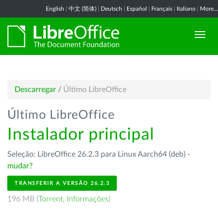
English
|
中文 (简体)
|
Deutsch
|
Español
|
Français
|
Italiano
|
More...
Descarregar
/
Último LibreOffice
Último LibreOffice
Instalador principal
Seleção: LibreOffice 26.2.3 para Linux Aarch64 (deb) -
mudar?
TRANSFERIR A VERSÃO 26.2.3
196 MB (
Torrent
,
Informações
)