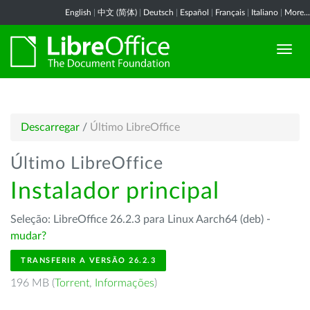
English
|
中文 (简体)
|
Deutsch
|
Español
|
Français
|
Italiano
|
More...
Descarregar
/
Último LibreOffice
Último LibreOffice
Instalador principal
Seleção: LibreOffice 26.2.3 para Linux Aarch64 (deb) -
mudar?
TRANSFERIR A VERSÃO 26.2.3
196 MB (
Torrent
,
Informações
)