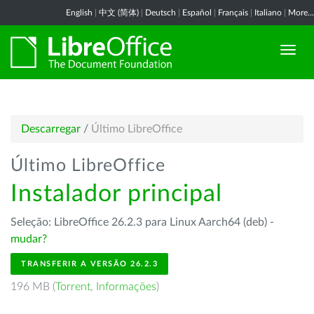
English
|
中文 (简体)
|
Deutsch
|
Español
|
Français
|
Italiano
|
More...
Descarregar
/
Último LibreOffice
Último LibreOffice
Instalador principal
Seleção: LibreOffice 26.2.3 para Linux Aarch64 (deb) -
mudar?
TRANSFERIR A VERSÃO 26.2.3
196 MB (
Torrent
,
Informações
)